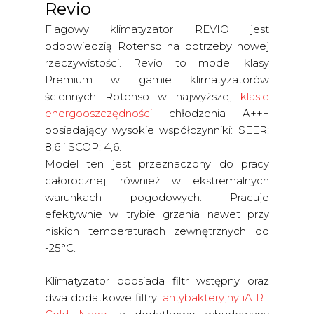
Revio
Flagowy klimatyzator REVIO jest
odpowiedzią Rotenso na potrzeby nowej
rzeczywistości. Revio to model klasy
Premium w gamie klimatyzatorów
ściennych Rotenso w najwyższej
klasie
energooszczędności
chłodzenia A+++
posiadający wysokie współczynniki: SEER:
8,6 i SCOP: 4,6.
Model ten jest przeznaczony do pracy
całorocznej, również w ekstremalnych
warunkach pogodowych. Pracuje
efektywnie w trybie grzania nawet przy
niskich temperaturach zewnętrznych do
-25°C.
Klimatyzator podsiada filtr wstępny oraz
dwa dodatkowe filtry:
antybakteryjny iAIR i