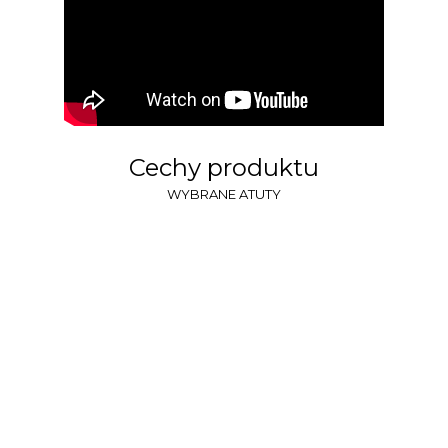
Cechy produktu
WYBRANE ATUTY
SUPER
GRZANIE
JONIZATOR
PRZY -25°C
IAIR
WIĘCEJ
WIĘCEJ