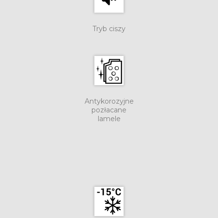
Tryb ciszy
Antykorozyjne
pozłacane
lamele