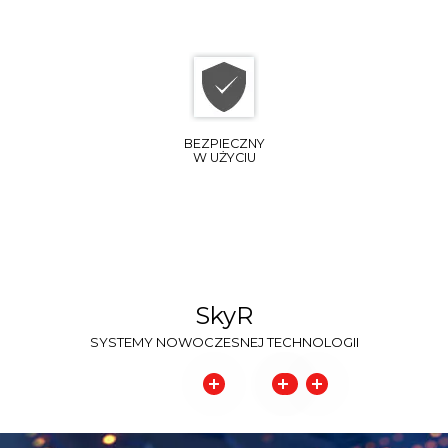
Tenji CC Mult
Tenji CS Multi
BEZPIECZNY
W UŻYCIU
Nevo Multi
Jato Multi
SkyR
Hiro HP
SYSTEMY NOWOCZESNEJ TECHNOLOGII
Hiro S