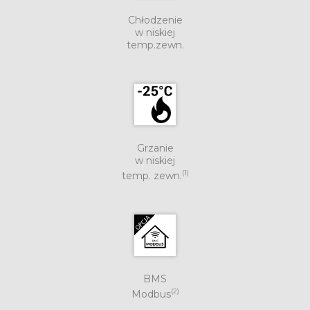
Chłodzenie
w niskiej
temp.zewn.
Grzanie
w niskiej
(1)
temp. zewn.
BMS
(2)
Modbus