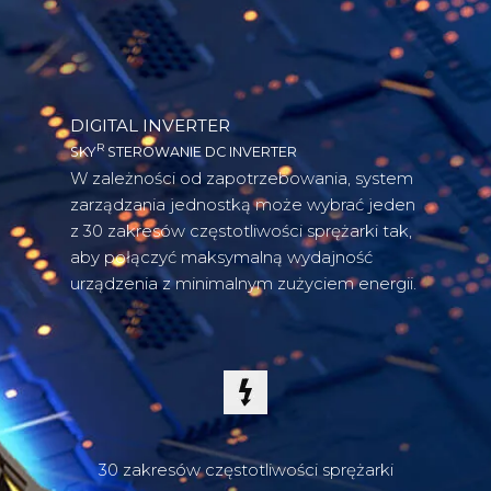
Hiro N
DIGITAL INVERTER
R
SKY
STEROWANIE DC INVERTER
W zależności od zapotrzebowania, system
zarządzania jednostką może wybrać jeden
z 30 zakresów częstotliwości sprężarki tak,
aby połączyć maksymalną wydajność
urządzenia z minimalnym zużyciem energii.
30 zakresów częstotliwości sprężarki