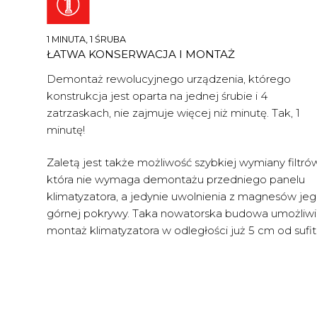
1 MINUTA, 1 ŚRUBA
ŁATWA KONSERWACJA I MONTAŻ
Demontaż rewolucyjnego urządzenia, którego
konstrukcja jest oparta na jednej śrubie i 4
zatrzaskach, nie zajmuje więcej niż minutę. Tak, 1
minutę!
Zaletą jest także możliwość szybkiej wymiany filtrów
która nie wymaga demontażu przedniego panelu
KLIMATYZACJA
klimatyzatora, a jedynie uwolnienia z magnesów je
REKUPERACJA
Split pokojowe
górnej pokrywy. Taka nowatorska budowa umożliwi
montaż klimatyzatora w odległości już 5 cm od sufit
SYSTEMY RVF
Split komercyjne
Mirai
POMPY CIEPŁA
Multi Split
Jednostki zewnętrzne
Aneru HP
PORADNIK
Oczyszczacze
Jednostki wewnętrzn
Split
Mirai Multi
RVF V5
Luve Pro Blac
Oczyszczacze z
DYSTRYBUCJA
Agregaty skraplające 
Monoblock
Klimatyzacja