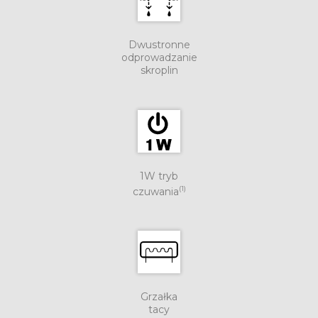
Dwustronne
odprowadzanie
skroplin
1W tryb
(1)
czuwania
Grzałka
tacy