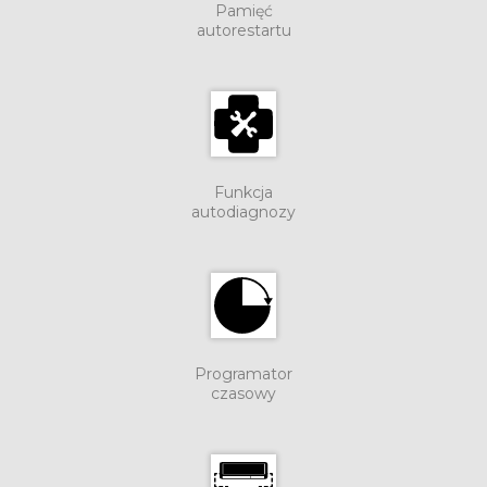
Pamięć
autorestartu
Funkcja
autodiagnozy
Programator
czasowy