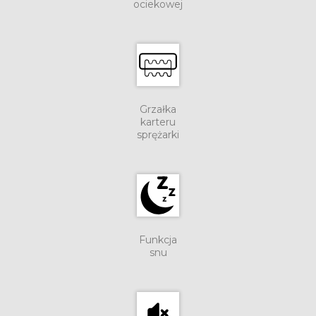
ociekowej
Grzałka
karteru
sprężarki
Funkcja
snu