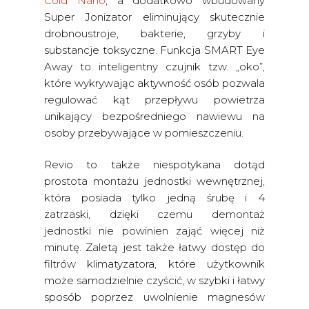
Cold Nano
, a dodatkowo wbudowany
Super Jonizator eliminujący skutecznie
drobnoustroje, bakterie, grzyby i
substancje toksyczne. Funkcja SMART Eye
Away to inteligentny czujnik tzw. „oko”,
które wykrywając aktywność osób pozwala
regulować kąt przepływu powietrza
unikający bezpośredniego nawiewu na
osoby przebywające w pomieszczeniu.
Revio to także niespotykana dotąd
prostota montażu jednostki wewnętrznej,
która posiada tylko jedną śrubę i 4
zatrzaski, dzięki czemu demontaż
jednostki nie powinien zająć więcej niż
minutę. Zaletą jest także łatwy dostęp do
filtrów klimatyzatora, które użytkownik
może samodzielnie czyścić, w szybki i łatwy
sposób poprzez uwolnienie magnesów