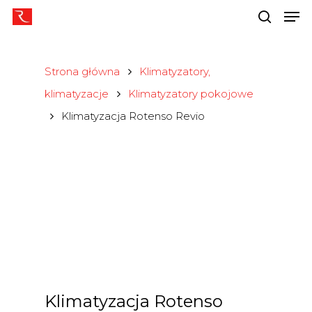
Strona główna
Klimatyzatory,
Naciśnij Enter, aby wyszukać lub ESC, aby
zamknąć
klimatyzacje
Klimatyzatory pokojowe
Klimatyzacja Rotenso Revio
Klimatyzacja Rotenso