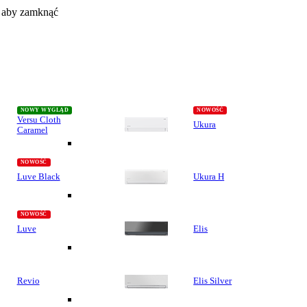
, aby zamknąć
Versu Cloth
Ukura
Caramel
Luve Black
Ukura H
Luve
Elis
Revio
Elis Silver