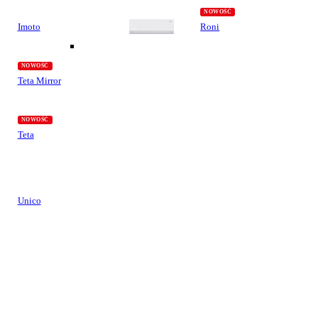
Imoto
Roni
Teta Mirror
Teta
Unico