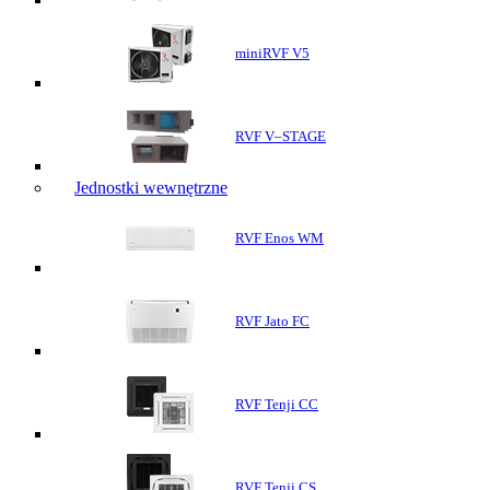
miniRVF V5
RVF V–STAGE
Jednostki wewnętrzne
RVF Enos WM
RVF Jato FC
RVF Tenji CC
RVF Tenji CS