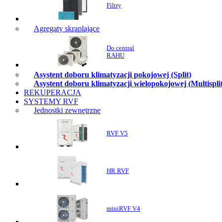
Filtry
Agregaty skraplające
Do central
RAHU
Asystent doboru klimatyzacji pokojowej (Split)
Asystent doboru klimatyzacji wielopokojowej (Multispli
REKUPERACJA
SYSTEMY RVF
Jednostki zewnętrzne
RVF V5
HR RVF
miniRVF V4