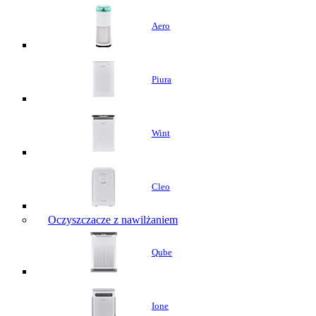
Aero
Piura
Wint
Cleo
Oczyszczacze z nawilżaniem
Qube
Ione