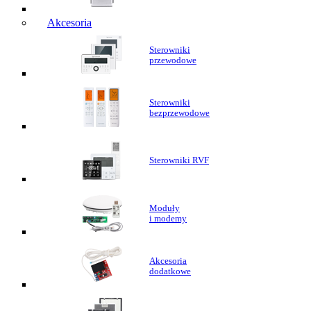
Akcesoria
Sterowniki
przewodowe
Sterowniki
bezprzewodowe
Sterowniki RVF
Moduły
i modemy
Akcesoria
dodatkowe