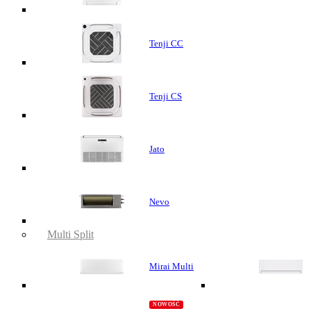
Tenji CC
Tenji CS
Jato
Nevo
Multi Split
Mirai Multi