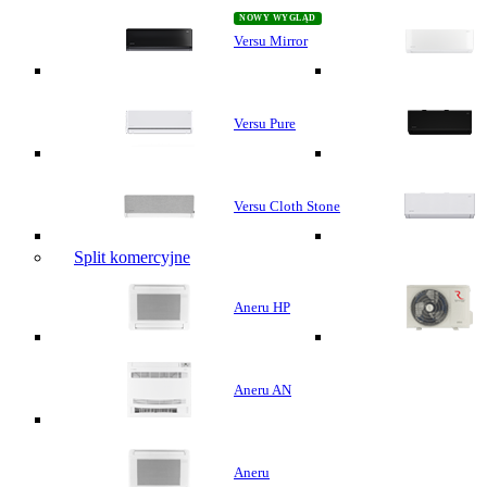
Versu Mirror
Versu Pure
Versu Cloth Stone
Split komercyjne
Aneru HP
Aneru AN
Aneru