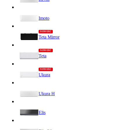
Imoto
Teta Mirror
Teta
Ukura
Ukura H
Elis