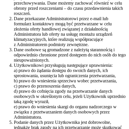
przechowywania. Dane możemy zachować również w celu
obrony przed roszczeniami – do czasu przedawnienia takich
roszczeń.
Dane przekazane Administratorowi przez e-mail lub
formularz kontaktowy mogą być przetwarzane w celu
złożenia oferty handlowej związanej z działalnością
Administratora lub oferty na usługę montażu urządzeń
klimatyzacyjnych, które realizują współpracujące
z Administratorem podmioty zewnętrzne.
Dane osobowe są gromadzone z należytą starannością i
odpowiednio chronione przed dostępem do nich osób do tego
nieupoważnionych.
Użytkownikowi przysługują następujące uprawnienia:
a) prawo do żądania dostępu do swoich danych, ich
sprostowania, usunięcia lub ograniczenia przetwarzania,
b) prawo do wniesienia sprzeciwu wobec przetwarzania,
c) prawo do przenoszenia danych,
d) prawo do cofnięcia zgody na przetwarzanie danych
osobowych w określonym celu, jeżeli Użytkownik uprzednio
taką zgodę wyraził,
e) prawo do wniesienia skargi do organu nadzorczego w
związku z przetwarzaniem danych osobowych przez
Administratora.
Podanie danych przez Użytkownika jest dobrowolne,
jednakże brak zgody na ich przetwarzanie może skutkować