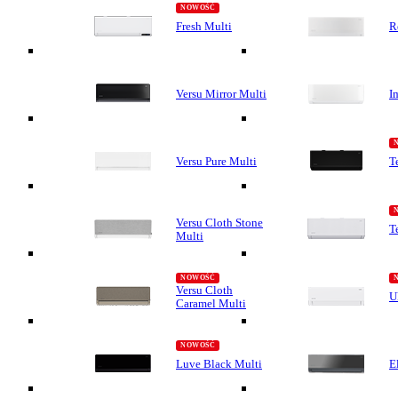
Fresh Multi
R
Versu Mirror Multi
I
Versu Pure Multi
T
Versu Cloth Stone
T
Multi
Versu Cloth
U
Caramel Multi
Luve Black Multi
E