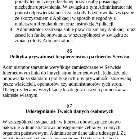
porady technicznej udzielonej przez osobę posiadającą
niezbędne uprawnienia. W związku z tym Administrator nie
ponosi odpowiedzialności za szkody Użytkownika związane
ze skorzystaniem z Aplikacji w sposób niezgodny z
niniejszym Regulaminem oraz instrukcją Aplikacji.
Administrator zastrzega sobie praw do zmiany Aplikacji oraz
zasad ich funkcjonowania, w szczególności w związku ze
zmianą oferty Administratora.
§6
Polityka prywatności bezpieczeństwa partnerów Serwisu
Administrator starannie weryfikuje zamieszczane w Serwisie
Internetowym linki do innych stron internetowych, jednakże nie
odpowiada za standard i politykę ochrony prywatności stosowaną
przez właścicieli, operatorów czy administratorów tych stron.
Dlatego zalecamy weryfikację każdego z naszych partnerów w
zakresie własnym.
§7
Udostępnianie Twoich danych osobowych
W szczególnych sytuacjach, w których obowiązujące prawo
nakazuje Administratorowi udostępnienie zebranych danych
organom państwowym, Administrator dane takie udostępni. Za
wyjątkiem tych sytuacji, dane osobowe Użytkownika będą