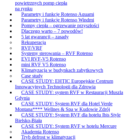
powietrznych pomp ciepła
na rynku
Parametry i funkcje Rotenso Aquami
Parametry i funkcje Rotenso Windmi
Pompy ciepła – ogrzewanie przyszłości
Dlaczego warto – 7 powodów!
5 lat gwarancji – zasady
Rekuperacja
RVF/VRF
Systemy sterowania – RVF Rotenso
EVI RVF-V5 Rotenso
mini RVF V5 Rotenso
Klimatyzacja w budynkach zabytkowych
Case study
CASE STUDY: EHTIC Europejskie Centrum
Innowacyjnych Technologii dla Zdrowia
CASE STUDY: system RVF w Restauracji Muszla
Gdynia
CASE STUDY: System RVF dla Hotel Verde
Montana**** Wellnes & Spa w Kudowie Zdrój
CASE STUDY: System RVF dla hotelu Ibis Style
Bielsko-Biała
CASE STUDY: System RVF w hotelu Mercure
Akademia Rotenso
Tryb defrost w klimatyzacji