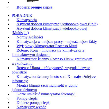
Dobierz pompę ciepła
PORADNIK
Klimatyzacja
Asystent doboru klimatyzacji jednopokojowej (Split)
Asystent doboru klimatyzacji wielopokojowej
(Multisplit)
Normy głośności
Klimatyzacja w miejscu pracy – najważniejsze fakty
Wyjątkowy klimatyzator Rotenso Mirai
Rotenso Roni – innowacyjny klimatyzator z
kompaktowym designem
Klimatyzator ścienny Rotenso Elis w grafitowym
wykończeniu
Rotenso Ukura – efektywność, wygoda i czyste
powietrze
Klimatyzator ścienny Imoto serii X – najważniejsze
informacje
Montaż klimatyzacji multi split w domu
jednorodzinnym
Gdzie umieścić klimatyzator ścienny?
Pompy ciepła
Dobierz pompę ciepła
Największy wybór