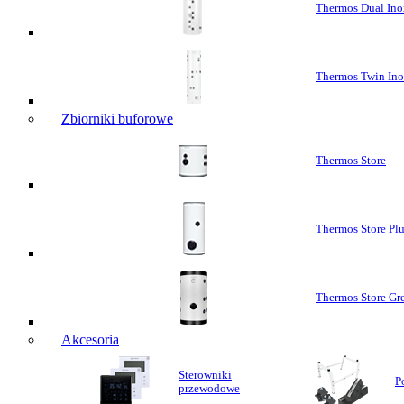
Thermos Dual Ino
Thermos Twin In
Zbiorniki buforowe
Thermos Store
Thermos Store Pl
Thermos Store Gr
Akcesoria
Sterowniki
P
przewodowe