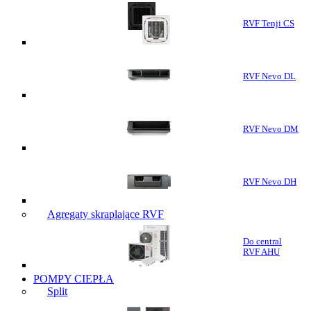
RVF Tenji CS
RVF Nevo DL
RVF Nevo DM
RVF Nevo DH
Agregaty skraplające RVF
Do central
RVF AHU
POMPY CIEPŁA
Split