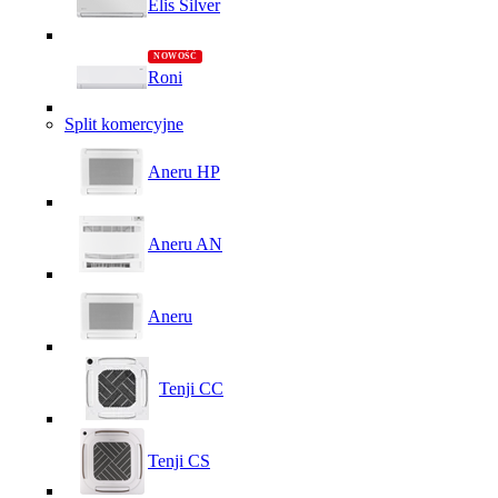
Elis Silver
Roni
Split komercyjne
Aneru HP
Aneru AN
Aneru
Tenji CC
Tenji CS