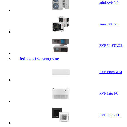
miniRVF V4
miniRVF V5
RVF V–STAGE
Jednostki wewnętrzne
RVF Enos WM
RVF Jato FC
RVF Tenji CC