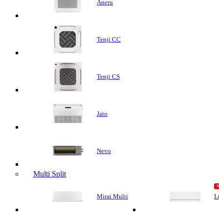
Aneru
Tenji CC
Tenji CS
Jato
Nevo
Multi Split
Mirai Multi
L