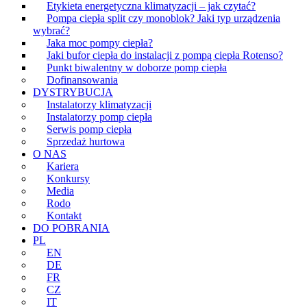
Etykieta energetyczna klimatyzacji – jak czytać?
Pompa ciepła split czy monoblok? Jaki typ urządzenia
wybrać?
Jaka moc pompy ciepła?
Jaki bufor ciepła do instalacji z pompą ciepła Rotenso?
Punkt biwalentny w doborze pomp ciepła
Dofinansowania
DYSTRYBUCJA
Instalatorzy klimatyzacji
Instalatorzy pomp ciepła
Serwis pomp ciepła
Sprzedaż hurtowa
O NAS
Kariera
Konkursy
Media
Rodo
Kontakt
DO POBRANIA
PL
EN
DE
FR
CZ
IT