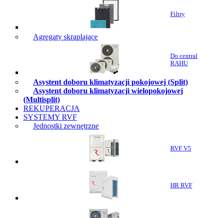
Filtry
Agregaty skraplające
Do central
RAHU
Asystent doboru klimatyzacji pokojowej (Split)
Asystent doboru klimatyzacji wielopokojowej
(Multisplit)
REKUPERACJA
SYSTEMY RVF
Jednostki zewnętrzne
RVF V5
HR RVF