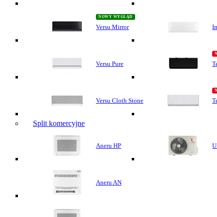
Versu Mirror
I
Versu Pure
T
Versu Cloth Stone
T
Split komercyjne
Aneru HP
U
Aneru AN