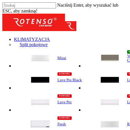
Naciśnij Enter, aby wyszukać lub
ESC, aby zamknąć
KLIMATYZACJA
Split pokojowe
V
Mirai
C
Luve Pro Black
L
Luve Pro
L
Fresh
R