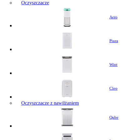
Oczyszczacze
Aero
Piura
Wint
Cleo
Oczyszczacze z nawilżaniem
Qube