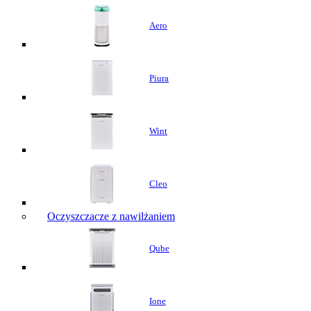
Aero
Piura
Wint
Cleo
Oczyszczacze z nawilżaniem
Qube
Ione