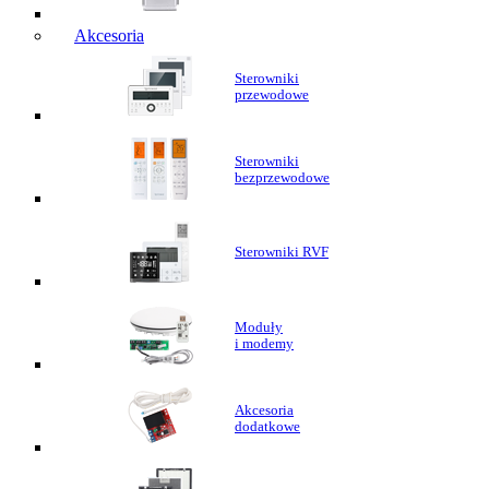
Akcesoria
Sterowniki
przewodowe
Sterowniki
bezprzewodowe
Sterowniki RVF
Moduły
i modemy
Akcesoria
dodatkowe