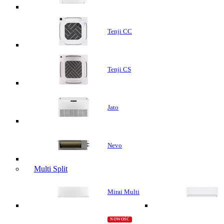
Tenji CC
Tenji CS
Jato
Nevo
Multi Split
Mirai Multi