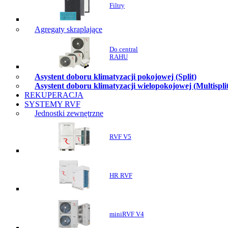
Filtry
Agregaty skraplające
Do central
RAHU
Asystent doboru klimatyzacji pokojowej (Split)
Asystent doboru klimatyzacji wielopokojowej (Multispli
REKUPERACJA
SYSTEMY RVF
Jednostki zewnętrzne
RVF V5
HR RVF
miniRVF V4