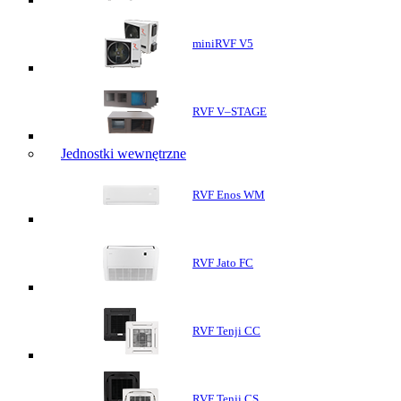
miniRVF V5
RVF V–STAGE
Jednostki wewnętrzne
RVF Enos WM
RVF Jato FC
RVF Tenji CC
RVF Tenji CS