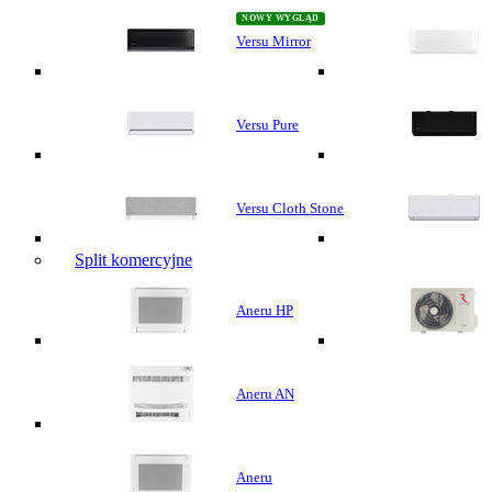
Versu Mirror
Versu Pure
Versu Cloth Stone
Split komercyjne
Aneru HP
Aneru AN
Aneru