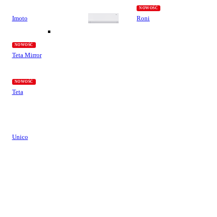
Imoto
Roni
Teta Mirror
Teta
Unico