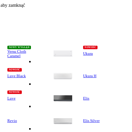
, aby zamknąć
Versu Cloth
Ukura
Caramel
Luve Black
Ukura H
Luve
Elis
Revio
Elis Silver