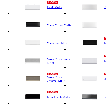
Fresh Multi
R
Versu Mirror Multi
I
Versu Pure Multi
T
Versu Cloth Stone
T
Multi
Versu Cloth
U
Caramel Multi
Luve Black Multi
E