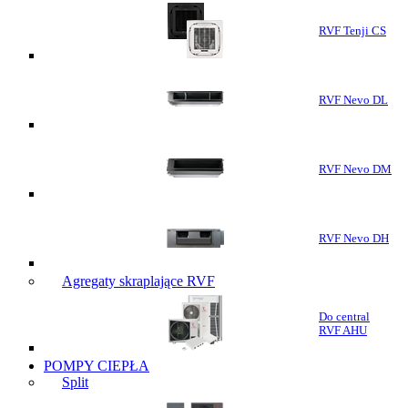
RVF Tenji CS
RVF Nevo DL
RVF Nevo DM
RVF Nevo DH
Agregaty skraplające RVF
Do central
RVF AHU
POMPY CIEPŁA
Split