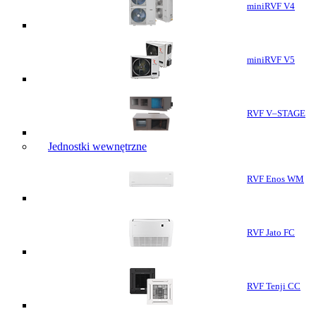
miniRVF V4
miniRVF V5
RVF V–STAGE
Jednostki wewnętrzne
RVF Enos WM
RVF Jato FC
RVF Tenji CC