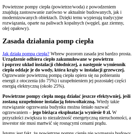
Powietrzne pompy ciepła (powietrze/woda) z powodzeniem
znajdują zastosowanie zarówno w aktualnie budowanych, jak i
modernizowanych obiektach. Dzięki temu wypierają tradycyjne
rozwiązania, oparte na paliwach kopalnych (węgiel, gaz ziemny,
olej opałowy).
Zasada działania pomp ciepła
Jak działa pompa ciepła?
Wbrew pozorom zasada jest bardzo prosta.
Urządzenie odbiera ciepło zakumulowane w powietrzu
i poprzez układ instalacji chłodniczej, a następnie wymiennik
ciepła oddaje je do wody, która krąży w instalacji grzewczej.
Ogrzewanie powietrzną pompą ciepła opiera się na pobieraniu
energii z otoczenia (do 75%) i uzupełnieniem jej pozostałej części
energią elektryczną (około 25%).
Powietrzne pompy ciepła mogą działać jeszcze efektywniej, jeśli
zostaną uzupełnione instalacją fotowoltaiczną.
Wtedy takie
rozwiązanie ogrzewania budynku można śmiało nazwać
ogrzewaniem –
jego bieżąca eksploatacja wyniesie 0 zł.
W
przyszłości zwiększa to niezależność energetyczną nieruchomości, a
inwestor nie musi martwić się rosnącymi cenami prądu.
Istotny jest fakt, że powietrzne pompy ciepła nie wymagają budowy