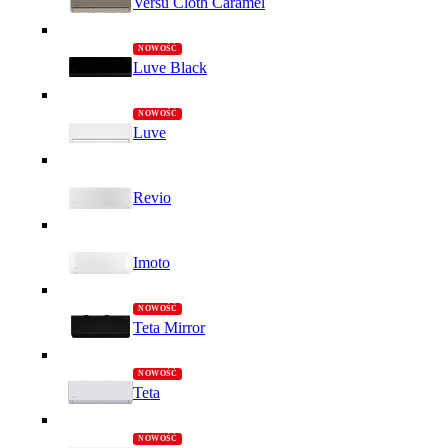
Versu Cloth Caramel
Luve Black
Luve
Revio
Imoto
Teta Mirror
Teta