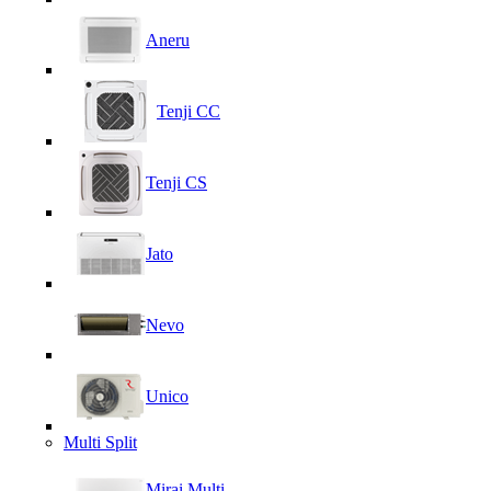
Aneru
Tenji CC
Tenji CS
Jato
Nevo
Unico
Multi Split
Mirai Multi