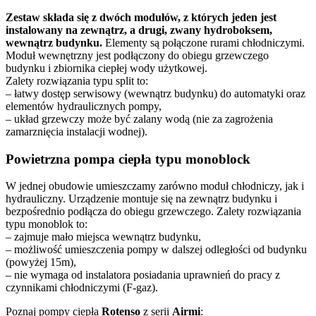
Zestaw składa się z dwóch modułów, z których jeden jest
instalowany na zewnątrz, a drugi, zwany hydroboksem,
wewnątrz budynku.
Elementy są połączone rurami chłodniczymi.
Moduł wewnętrzny jest podłączony do obiegu grzewczego
budynku i zbiornika ciepłej wody użytkowej.
Zalety rozwiązania typu split to:
– łatwy dostęp serwisowy (wewnątrz budynku) do automatyki oraz
elementów hydraulicznych pompy,
– układ grzewczy może być zalany wodą (nie za zagrożenia
zamarznięcia instalacji wodnej).
Powietrzna pompa ciepła typu monoblock
W jednej obudowie umieszczamy zarówno moduł chłodniczy, jak i
hydrauliczny.
Urządzenie montuje się na zewnątrz budynku i
bezpośrednio podłącza do obiegu grzewczego.
Zalety rozwiązania
typu monoblok to:
– zajmuje mało miejsca wewnątrz budynku,
– możliwość umieszczenia pompy w dalszej odległości od budynku
(powyżej 15m),
– nie wymaga od instalatora posiadania uprawnień do pracy z
czynnikami chłodniczymi (F-gaz).
Poznaj pompy ciepła
Rotenso
z serii
Airmi
: