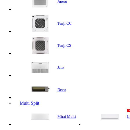
Aneru
Tenji CC
Tenji CS
Jato
Nevo
Multi Split
Mirai Multi
L