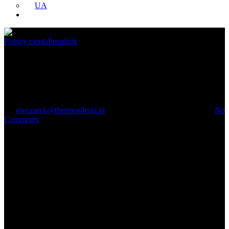
UA
Pompy ciepła
Poradnik
Pompy ciepła – ogrzewanie
przyszłości
By
owczarek@thermosilesia.pl
9 lutego 2021
18 września, 2024
No
Comments