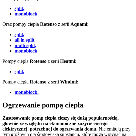
split,
monoblock.
Oraz pompy ciepła
Rotenso
z serii
Aquami
:
split,
all in split,
multi split,
monoblock.
Pompy ciepła
Rotenso
z serii
Heatmi
:
split.
Pompy ciepła
Rotenso
z serii
Windmi
:
monoblock.
Ogrzewanie pompą ciepła
Zastosowanie pomp ciepła cieszy się dużą popularnością,
głównie ze względu na ekonomiczne zużycie energii
elektrycznej, potrzebnej do ogrzewania domu.
Nie emitują przy
tym groźnych dla środowiska substancji, które mogą wpłynąć na