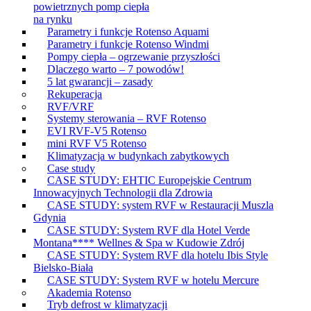
powietrznych pomp ciepła
na rynku
Parametry i funkcje Rotenso Aquami
Parametry i funkcje Rotenso Windmi
Pompy ciepła – ogrzewanie przyszłości
Dlaczego warto – 7 powodów!
5 lat gwarancji – zasady
Rekuperacja
RVF/VRF
Systemy sterowania – RVF Rotenso
EVI RVF-V5 Rotenso
mini RVF V5 Rotenso
Klimatyzacja w budynkach zabytkowych
Case study
CASE STUDY: EHTIC Europejskie Centrum
Innowacyjnych Technologii dla Zdrowia
CASE STUDY: system RVF w Restauracji Muszla
Gdynia
CASE STUDY: System RVF dla Hotel Verde
Montana**** Wellnes & Spa w Kudowie Zdrój
CASE STUDY: System RVF dla hotelu Ibis Style
Bielsko-Biała
CASE STUDY: System RVF w hotelu Mercure
Akademia Rotenso
Tryb defrost w klimatyzacji