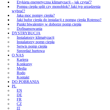
Etykieta energetyczna klimatyzacji – jak czytać?
Pompa ciepła split czy monoblok? Jaki typ urządzenia
wybrać?
Jaka moc pompy ciepła?
Jaki bufor ciepła do instalacji z pompą ciepła Rotenso?
Punkt biwalentny w doborze pomp ciepła
Dofinansowania
DYSTRYBUCJA
Instalatorzy klimatyzacji
Instalatorzy pomp ciepła
Serwis pomp ciepła
Sprzedaż hurtowa
O NAS
Kariera
Konkursy
Media
Rodo
Kontakt
DO POBRANIA
PL
EN
DE
FR
CZ
IT