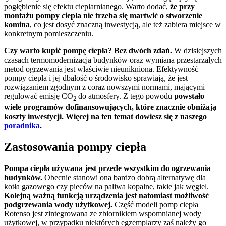
pogłębienie się efektu cieplarnianego. Warto dodać,
że przy
montażu pompy ciepła nie trzeba się martwić o stworzenie
komina
, co jest dosyć znaczną inwestycją, ale też zabiera miejsce w
konkretnym pomieszczeniu.
Czy warto kupić pompę ciepła? Bez dwóch zdań.
W dzisiejszych
czasach termomodernizacja budynków oraz wymiana przestarzałych
metod ogrzewania jest właściwie nieunikniona. Efektywność
pompy ciepła i jej dbałość o środowisko sprawiają, że jest
rozwiązaniem zgodnym z coraz nowszymi normami, mającymi
regulować emisję CO
do atmosfery. Z tego powodu
powstało
2
wiele programów dofinansowujących, które znacznie obniżają
koszty inwestycji. Więcej na ten temat dowiesz się z naszego
poradnika
.
Zastosowania pompy ciepła
Pompa ciepła używana jest przede wszystkim do ogrzewania
budynków.
Obecnie stanowi ona bardzo dobrą alternatywę dla
kotła gazowego czy pieców na paliwa kopalne, takie jak węgiel.
Kolejną ważną funkcją urządzenia jest natomiast możliwość
podgrzewania wody użytkowej.
Część modeli pomp ciepła
Rotenso jest zintegrowana ze zbiornikiem wspomnianej wody
użytkowej, w przypadku niektórych egzemplarzy zaś należy go