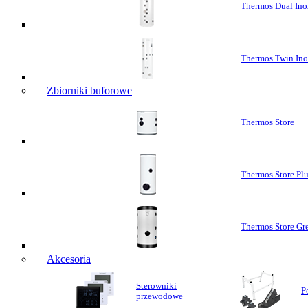
Thermos Dual Ino
Thermos Twin In
Zbiorniki buforowe
Thermos Store
Thermos Store Pl
Thermos Store Gr
Akcesoria
Sterowniki
P
przewodowe