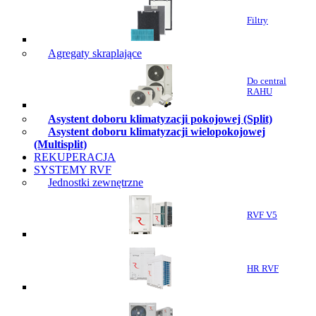
Filtry
Agregaty skraplające
Do central
RAHU
Asystent doboru klimatyzacji pokojowej (Split)
Asystent doboru klimatyzacji wielopokojowej
(Multisplit)
REKUPERACJA
SYSTEMY RVF
Jednostki zewnętrzne
RVF V5
HR RVF