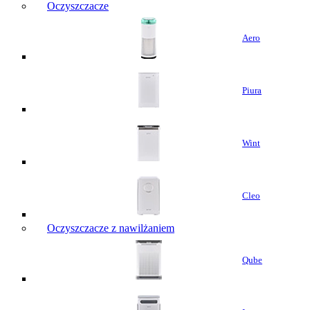
Oczyszczacze
Aero
Piura
Wint
Cleo
Oczyszczacze z nawilżaniem
Qube