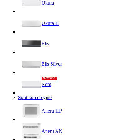
Ukura
Ukura H
Elis
Elis Silver
Roni
Split komercyjne
Aneru HP
Aneru AN