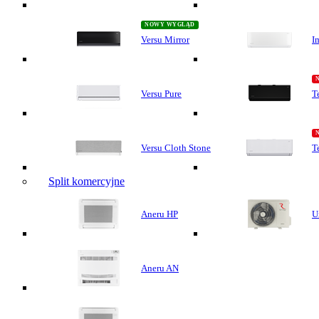
Versu Mirror
I
Versu Pure
T
Versu Cloth Stone
T
Split komercyjne
Aneru HP
U
Aneru AN