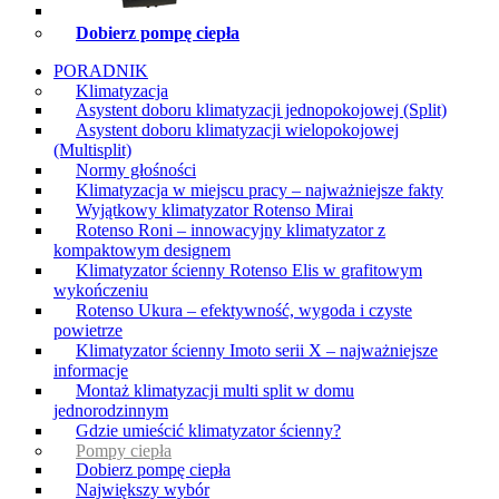
Dobierz pompę ciepła
PORADNIK
Klimatyzacja
Asystent doboru klimatyzacji jednopokojowej (Split)
Asystent doboru klimatyzacji wielopokojowej
(Multisplit)
Normy głośności
Klimatyzacja w miejscu pracy – najważniejsze fakty
Wyjątkowy klimatyzator Rotenso Mirai
Rotenso Roni – innowacyjny klimatyzator z
kompaktowym designem
Klimatyzator ścienny Rotenso Elis w grafitowym
wykończeniu
Rotenso Ukura – efektywność, wygoda i czyste
powietrze
Klimatyzator ścienny Imoto serii X – najważniejsze
informacje
Montaż klimatyzacji multi split w domu
jednorodzinnym
Gdzie umieścić klimatyzator ścienny?
Pompy ciepła
Dobierz pompę ciepła
Największy wybór