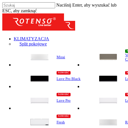
Naciśnij Enter, aby wyszukać lub
ESC, aby zamknąć
KLIMATYZACJA
Split pokojowe
V
Mirai
C
Luve Pro Black
L
Luve Pro
L
Fresh
R