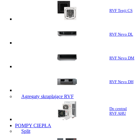
RVF Tenji CS
RVF Nevo DL
RVF Nevo DM
RVF Nevo DH
Agregaty skraplające RVF
Do central
RVF AHU
POMPY CIEPŁA
Split