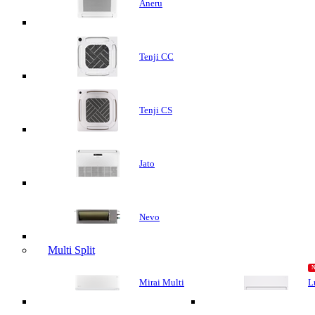
Aneru
Tenji CC
Tenji CS
Jato
Nevo
Multi Split
Mirai Multi
L