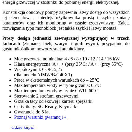
energii grzewczej w stosunku do pobranej energii elektrycznej.
Konstrukcja obudowy pompy zapewnia łatwy dostęp do wszystkich
jej elementów, a interfejs użytkownika prostą i szybką zmianę
parametrów oraz ich monitoring w czasie rzeczywistym. Zaletą
rozwiązania typu monoblock jest także szybki i łatwy montaż.
Prosty
design jednostki zewnętrznej występującej w trzech
kolorach
(złamanej bieli, szarym i grafitowym), przypadnie do
gustu miłośnikom nowoczesnej architektury.
Moc grzewcza nominalna: 4 / 6 / 8 / 10 / 12 / 14 / 16 kW
Klasa energetyczna: A+++ (przy 35°C) / A++ (przy 55°C)
Współczynnik COP: 5,25
(dla modelu AIMW/B/G40X1)
Praca w ekstremalnych warunkach do – 25°C
Max temperatura wody w trybie grzania: 65°C
Max temperatura wody w trybie CWU: 60°C
Sterowanie 2 strefami grzewczymi
Grzałka tacy ociekowej i karteru sprężarki
Certyfikaty: SG Ready, Keymark
Gwarancja do 5 lat
Poznaj warunki gwarancji »
Gdzie kupić