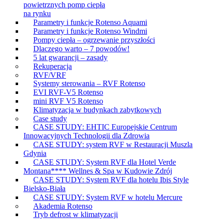
powietrznych pomp ciepła
na rynku
Parametry i funkcje Rotenso Aquami
Parametry i funkcje Rotenso Windmi
Pompy ciepła – ogrzewanie przyszłości
Dlaczego warto – 7 powodów!
5 lat gwarancji – zasady
Rekuperacja
RVF/VRF
Systemy sterowania – RVF Rotenso
EVI RVF-V5 Rotenso
mini RVF V5 Rotenso
Klimatyzacja w budynkach zabytkowych
Case study
CASE STUDY: EHTIC Europejskie Centrum
Innowacyjnych Technologii dla Zdrowia
CASE STUDY: system RVF w Restauracji Muszla
Gdynia
CASE STUDY: System RVF dla Hotel Verde
Montana**** Wellnes & Spa w Kudowie Zdrój
CASE STUDY: System RVF dla hotelu Ibis Style
Bielsko-Biała
CASE STUDY: System RVF w hotelu Mercure
Akademia Rotenso
Tryb defrost w klimatyzacji