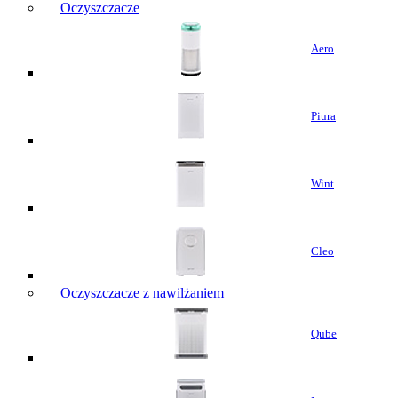
Oczyszczacze
Aero
Piura
Wint
Cleo
Oczyszczacze z nawilżaniem
Qube