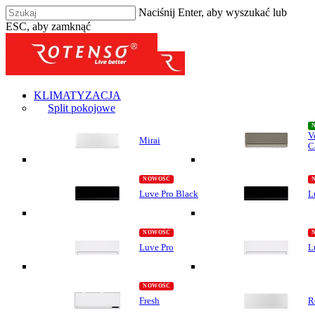
Naciśnij Enter, aby wyszukać lub
ESC, aby zamknąć
KLIMATYZACJA
Split pokojowe
V
Mirai
C
Luve Pro Black
L
Luve Pro
L
Fresh
R