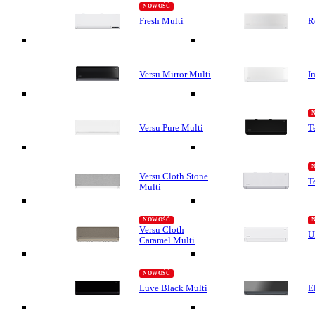
Fresh Multi
R
Versu Mirror Multi
I
Versu Pure Multi
T
Versu Cloth Stone
T
Multi
Versu Cloth
U
Caramel Multi
Luve Black Multi
E