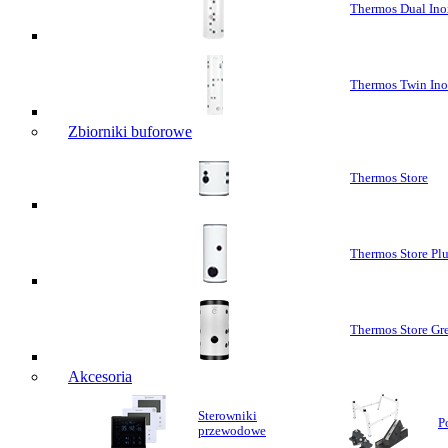
Thermos Dual Ino
Thermos Twin In
Zbiorniki buforowe
Thermos Store
Thermos Store Pl
Thermos Store Gr
Akcesoria
Sterowniki
P
przewodowe