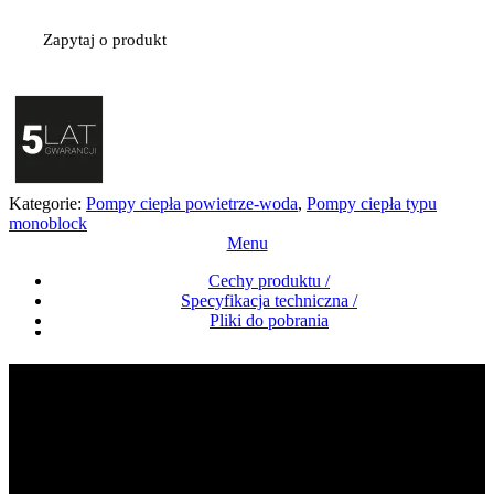
Zapytaj o produkt
Kategorie:
Pompy ciepła powietrze-woda
,
Pompy ciepła typu
monoblock
Menu
Cechy produktu /
Specyfikacja techniczna /
Pliki do pobrania