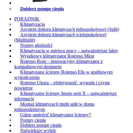
Dobierz pompę ciepła
PORADNIK
Klimatyzacja
Asystent doboru klimatyzacji jednopokojowej (Split)
Asystent doboru klimatyzacji wielopokojowej
(Multisplit)
Normy głośności
Klimatyzacja w miejscu pracy – najważniejsze fakty
Wyjątkowy klimatyzator Rotenso Mirai
Rotenso Roni – innowacyjny klimatyzator z
kompaktowym designem
Klimatyzator ścienny Rotenso Elis w grafitowym
wykończeniu
Rotenso Ukura – efektywność, wygoda i czyste
powietrze
Klimatyzator ścienny Imoto serii X – najważniejsze
informacje
Montaż klimatyzacji multi split w domu
jednorodzinnym
Gdzie umieścić klimatyzator ścienny?
Pompy ciepła
Dobierz pompę ciepła
Największy wybór