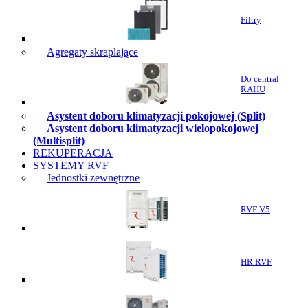
Filtry
Agregaty skraplające
Do central
RAHU
Asystent doboru klimatyzacji pokojowej (Split)
Asystent doboru klimatyzacji wielopokojowej
(Multisplit)
REKUPERACJA
SYSTEMY RVF
Jednostki zewnętrzne
RVF V5
HR RVF