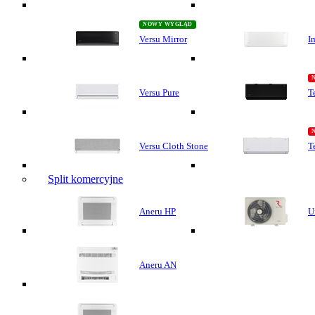
Versu Mirror
I
Versu Pure
T
Versu Cloth Stone
T
Split komercyjne
Aneru HP
U
Aneru AN