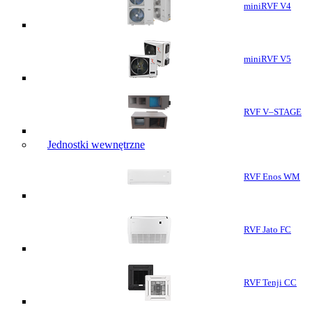
miniRVF V4
miniRVF V5
RVF V–STAGE
Jednostki wewnętrzne
RVF Enos WM
RVF Jato FC
RVF Tenji CC