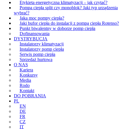
Etykieta energetyczna klimatyzacji – jak czytać?
Pompa ciepła split czy monoblok? Jaki typ urządzenia
wybrać?
Jaka moc pompy ciepła?
Jaki bufor ciepła do instalacji z pompą ciepła Rotenso?
Punkt biwalentny w doborze pomp ciepła
Dofinansowania
DYSTRYBUCJA
Instalatorzy klimatyzacji
Instalatorzy pomp ciepła
Serwis pomp ciepła
Sprzedaż hurtowa
O NAS
Kariera
Konkursy
Media
Rodo
Kontakt
DO POBRANIA
PL
EN
DE
FR
CZ
IT