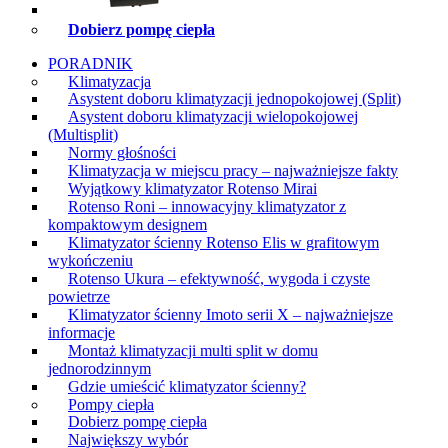
Dobierz pompę ciepła
PORADNIK
Klimatyzacja
Asystent doboru klimatyzacji jednopokojowej (Split)
Asystent doboru klimatyzacji wielopokojowej
(Multisplit)
Normy głośności
Klimatyzacja w miejscu pracy – najważniejsze fakty
Wyjątkowy klimatyzator Rotenso Mirai
Rotenso Roni – innowacyjny klimatyzator z
kompaktowym designem
Klimatyzator ścienny Rotenso Elis w grafitowym
wykończeniu
Rotenso Ukura – efektywność, wygoda i czyste
powietrze
Klimatyzator ścienny Imoto serii X – najważniejsze
informacje
Montaż klimatyzacji multi split w domu
jednorodzinnym
Gdzie umieścić klimatyzator ścienny?
Pompy ciepła
Dobierz pompę ciepła
Największy wybór