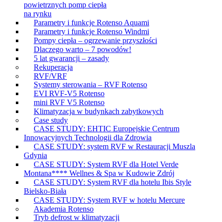
powietrznych pomp ciepła
na rynku
Parametry i funkcje Rotenso Aquami
Parametry i funkcje Rotenso Windmi
Pompy ciepła – ogrzewanie przyszłości
Dlaczego warto – 7 powodów!
5 lat gwarancji – zasady
Rekuperacja
RVF/VRF
Systemy sterowania – RVF Rotenso
EVI RVF-V5 Rotenso
mini RVF V5 Rotenso
Klimatyzacja w budynkach zabytkowych
Case study
CASE STUDY: EHTIC Europejskie Centrum
Innowacyjnych Technologii dla Zdrowia
CASE STUDY: system RVF w Restauracji Muszla
Gdynia
CASE STUDY: System RVF dla Hotel Verde
Montana**** Wellnes & Spa w Kudowie Zdrój
CASE STUDY: System RVF dla hotelu Ibis Style
Bielsko-Biała
CASE STUDY: System RVF w hotelu Mercure
Akademia Rotenso
Tryb defrost w klimatyzacji