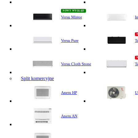
Versu Mirror
I
Versu Pure
T
Versu Cloth Stone
T
Split komercyjne
Aneru HP
U
Aneru AN