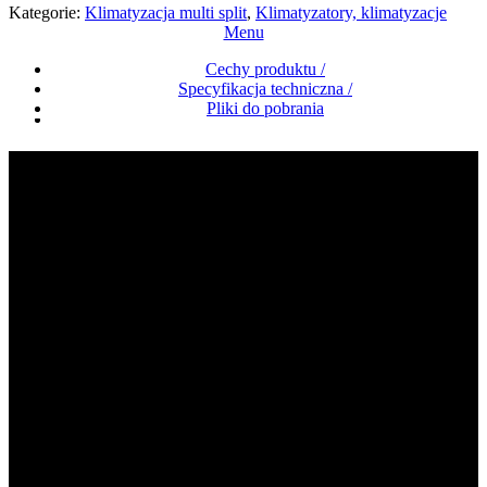
Kategorie:
Klimatyzacja multi split
,
Klimatyzatory, klimatyzacje
Menu
Cechy produktu /
Specyfikacja techniczna /
Pliki do pobrania