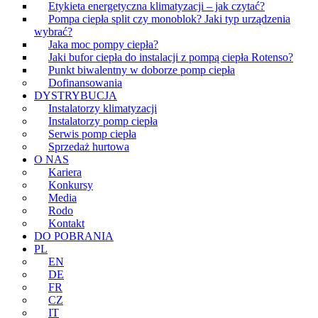
Etykieta energetyczna klimatyzacji – jak czytać?
Pompa ciepła split czy monoblok? Jaki typ urządzenia
wybrać?
Jaka moc pompy ciepła?
Jaki bufor ciepła do instalacji z pompą ciepła Rotenso?
Punkt biwalentny w doborze pomp ciepła
Dofinansowania
DYSTRYBUCJA
Instalatorzy klimatyzacji
Instalatorzy pomp ciepła
Serwis pomp ciepła
Sprzedaż hurtowa
O NAS
Kariera
Konkursy
Media
Rodo
Kontakt
DO POBRANIA
PL
EN
DE
FR
CZ
IT