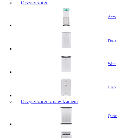
Oczyszczacze
Aero
Piura
Wint
Cleo
Oczyszczacze z nawilżaniem
Qube