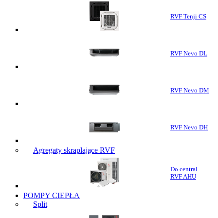
RVF Tenji CS
RVF Nevo DL
RVF Nevo DM
RVF Nevo DH
Agregaty skraplające RVF
Do central
RVF AHU
POMPY CIEPŁA
Split