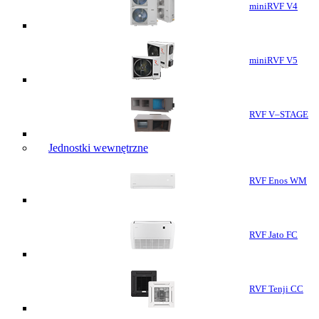
miniRVF V4
miniRVF V5
RVF V–STAGE
Jednostki wewnętrzne
RVF Enos WM
RVF Jato FC
RVF Tenji CC