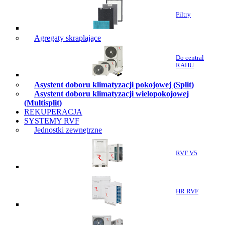
Filtry
Agregaty skraplające
Do central
RAHU
Asystent doboru klimatyzacji pokojowej (Split)
Asystent doboru klimatyzacji wielopokojowej
(Multisplit)
REKUPERACJA
SYSTEMY RVF
Jednostki zewnętrzne
RVF V5
HR RVF