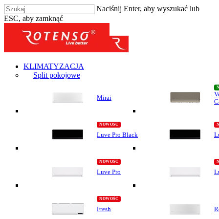
Naciśnij Enter, aby wyszukać lub
ESC, aby zamknąć
KLIMATYZACJA
Split pokojowe
V
Mirai
C
Luve Pro Black
L
Luve Pro
L
Fresh
R