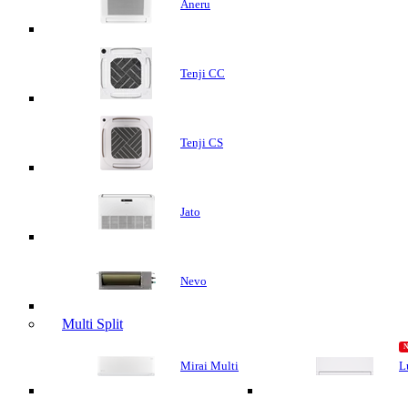
Aneru
Tenji CC
Tenji CS
Jato
Nevo
Multi Split
Mirai Multi
L