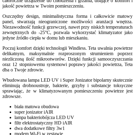
całoroczne urządzenie do chłodzenia i grzania, dbające o komfort i
jakość powietrza w Twoim pomieszczeniu.
Oszczędny design, minimalistyczna forma i całkowicie matowy
panel, stwarzają nieograniczone możliwości aranżacji wnętrza.
Niezawodność funkcji grzewczej, nawet przy niskich temperaturach
zewnętrznych do -25°C, pozwala wykorzystać klimatyzator jako
jedyne źródło ciepła w domu lub mieszkaniu.
Poczuj komfort dzięki technologii Windless. Teta uwalnia powietrze
delikatnym, maksymalnie rozproszonym strumieniem poprzez
niezliczoną ilość mikrootworów. Dzięki funkcji samooczyszczania
oraz 12 stopniowemu systemowi poprawy jakości powietrza, Teta
dba o Twoje zdrowie.
Wbudowana lampa LED UV i Super Jonizator bipolarny skutecznie
eliminują drobnoustroje, bakterie, grzyby i substancje toksyczne
sprawiając, że w klimatyzowanym pomieszczeniu powietrze jest
zdrowsze.
biała matowa obudowa
super jonizator iAIR
lampa bakteriobójcza LED UV
filtr elektrostatyczny HD iAIR
dwa dodatkowe filtry 3w1
modem Wi-Fi w zestawie