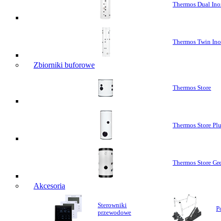
Thermos Dual Ino
Thermos Twin In
Zbiorniki buforowe
Thermos Store
Thermos Store Pl
Thermos Store Gr
Akcesoria
Sterowniki
P
przewodowe