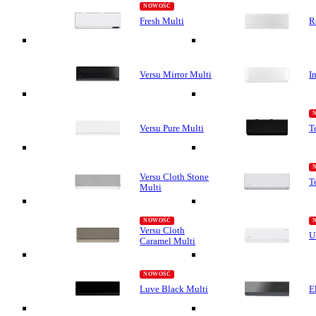
Fresh Multi
R
Versu Mirror Multi
I
Versu Pure Multi
T
Versu Cloth Stone
T
Multi
Versu Cloth
U
Caramel Multi
Luve Black Multi
E