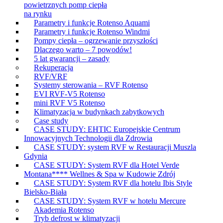
powietrznych pomp ciepła
na rynku
Parametry i funkcje Rotenso Aquami
Parametry i funkcje Rotenso Windmi
Pompy ciepła – ogrzewanie przyszłości
Dlaczego warto – 7 powodów!
5 lat gwarancji – zasady
Rekuperacja
RVF/VRF
Systemy sterowania – RVF Rotenso
EVI RVF-V5 Rotenso
mini RVF V5 Rotenso
Klimatyzacja w budynkach zabytkowych
Case study
CASE STUDY: EHTIC Europejskie Centrum
Innowacyjnych Technologii dla Zdrowia
CASE STUDY: system RVF w Restauracji Muszla
Gdynia
CASE STUDY: System RVF dla Hotel Verde
Montana**** Wellnes & Spa w Kudowie Zdrój
CASE STUDY: System RVF dla hotelu Ibis Style
Bielsko-Biała
CASE STUDY: System RVF w hotelu Mercure
Akademia Rotenso
Tryb defrost w klimatyzacji