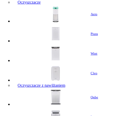
Oczyszczacze
Aero
Piura
Wint
Cleo
Oczyszczacze z nawilżaniem
Qube