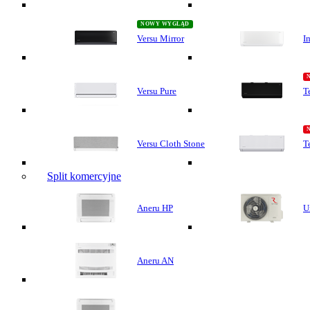
Versu Mirror
I
Versu Pure
T
Versu Cloth Stone
T
Split komercyjne
Aneru HP
U
Aneru AN