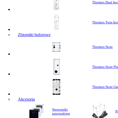
Thermos Dual Ino
Thermos Twin In
Zbiorniki buforowe
Thermos Store
Thermos Store Pl
Thermos Store Gr
Akcesoria
Sterowniki
P
przewodowe