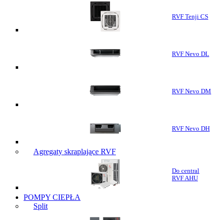
RVF Tenji CS
RVF Nevo DL
RVF Nevo DM
RVF Nevo DH
Agregaty skraplające RVF
Do central
RVF AHU
POMPY CIEPŁA
Split