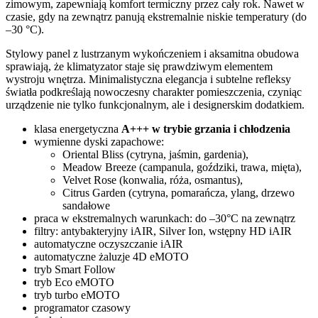
zimowym, zapewniają komfort termiczny przez cały rok. Nawet w
czasie, gdy na zewnątrz panują ekstremalnie niskie temperatury (do
–30 °C).
Stylowy panel z lustrzanym wykończeniem i aksamitna obudowa
sprawiają, że klimatyzator staje się prawdziwym elementem
wystroju wnętrza. Minimalistyczna elegancja i subtelne refleksy
światła podkreślają nowoczesny charakter pomieszczenia, czyniąc
urządzenie nie tylko funkcjonalnym, ale i designerskim dodatkiem.
klasa energetyczna
A+++ w trybie grzania i chłodzenia
wymienne dyski zapachowe:
Oriental Bliss (cytryna, jaśmin, gardenia),
Meadow Breeze (campanula, goździki, trawa, mięta),
Velvet Rose (konwalia, róża, osmantus),
Citrus Garden (cytryna, pomarańcza, ylang, drzewo
sandałowe
praca w ekstremalnych warunkach: do –30°C na zewnątrz
filtry: antybakteryjny iAIR, Silver Ion, wstępny HD iAIR
automatyczne oczyszczanie iAIR
automatyczne żaluzje 4D eMOTO
tryb Smart Follow
tryb Eco eMOTO
tryb turbo eMOTO
programator czasowy