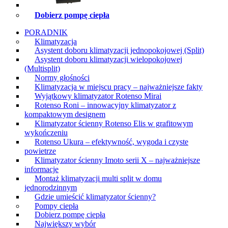
Dobierz pompę ciepła
PORADNIK
Klimatyzacja
Asystent doboru klimatyzacji jednopokojowej (Split)
Asystent doboru klimatyzacji wielopokojowej
(Multisplit)
Normy głośności
Klimatyzacja w miejscu pracy – najważniejsze fakty
Wyjątkowy klimatyzator Rotenso Mirai
Rotenso Roni – innowacyjny klimatyzator z
kompaktowym designem
Klimatyzator ścienny Rotenso Elis w grafitowym
wykończeniu
Rotenso Ukura – efektywność, wygoda i czyste
powietrze
Klimatyzator ścienny Imoto serii X – najważniejsze
informacje
Montaż klimatyzacji multi split w domu
jednorodzinnym
Gdzie umieścić klimatyzator ścienny?
Pompy ciepła
Dobierz pompę ciepła
Największy wybór