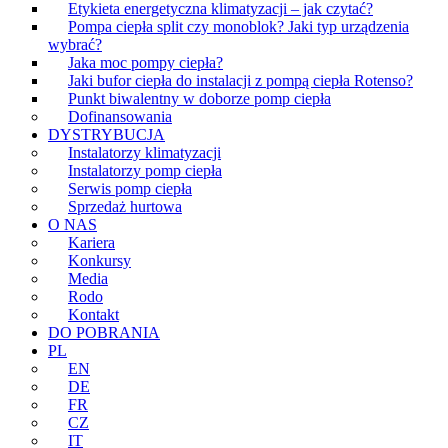
Etykieta energetyczna klimatyzacji – jak czytać?
Pompa ciepła split czy monoblok? Jaki typ urządzenia
wybrać?
Jaka moc pompy ciepła?
Jaki bufor ciepła do instalacji z pompą ciepła Rotenso?
Punkt biwalentny w doborze pomp ciepła
Dofinansowania
DYSTRYBUCJA
Instalatorzy klimatyzacji
Instalatorzy pomp ciepła
Serwis pomp ciepła
Sprzedaż hurtowa
O NAS
Kariera
Konkursy
Media
Rodo
Kontakt
DO POBRANIA
PL
EN
DE
FR
CZ
IT