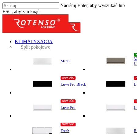
Naciśnij Enter, aby wyszukać lub
ESC, aby zamknąć
KLIMATYZACJA
Split pokojowe
V
Mirai
C
Luve Pro Black
L
Luve Pro
L
Fresh
R