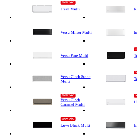
Fresh Multi
R
Versu Mirror Multi
I
Versu Pure Multi
T
Versu Cloth Stone
T
Multi
Versu Cloth
U
Caramel Multi
Luve Black Multi
E