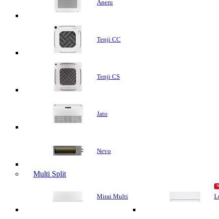
Aneru
Tenji CC
Tenji CS
Jato
Nevo
Multi Split
Mirai Multi
L