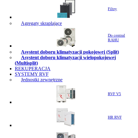
Filtry
Agregaty skraplające
Do central
RAHU
Asystent doboru klimatyzacji pokojowej (Split)
Asystent doboru klimatyzacji wielopokojowej
(Multisplit)
REKUPERACJA
SYSTEMY RVF
Jednostki zewnętrzne
RVF V5
HR RVF