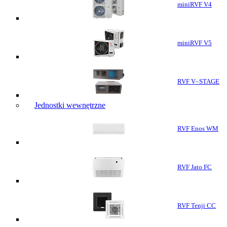
miniRVF V4
miniRVF V5
RVF V–STAGE
Jednostki wewnętrzne
RVF Enos WM
RVF Jato FC
RVF Tenji CC